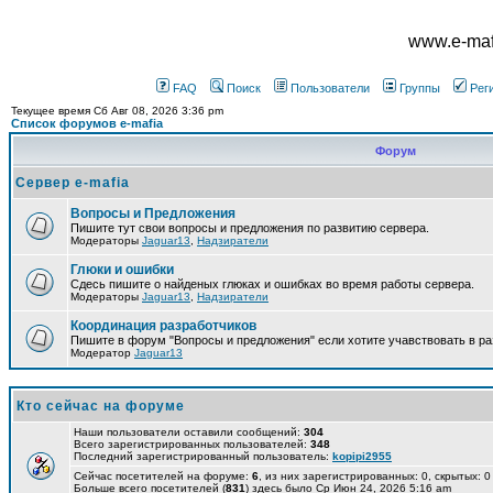
www.e-mafi
FAQ
Поиск
Пользователи
Группы
Рег
Текущее время Сб Авг 08, 2026 3:36 pm
Список форумов e-mafia
Форум
Сервер e-mafia
Вопросы и Предложения
Пишите тут свои вопросы и предложения по развитию сервера.
Модераторы
Jaguar13
,
Надзиратели
Глюки и ошибки
Сдесь пишите о найденых глюках и ошибках во время работы сервера.
Модераторы
Jaguar13
,
Надзиратели
Координация разработчиков
Пишите в форум "Вопросы и предложения" если хотите учавствовать в ра
Модератор
Jaguar13
Кто сейчас на форуме
Наши пользователи оставили сообщений:
304
Всего зарегистрированных пользователей:
348
Последний зарегистрированный пользователь:
kopipi2955
Сейчас посетителей на форуме:
6
, из них зарегистрированных: 0, скрытых: 0
Больше всего посетителей (
831
) здесь было Ср Июн 24, 2026 5:16 am