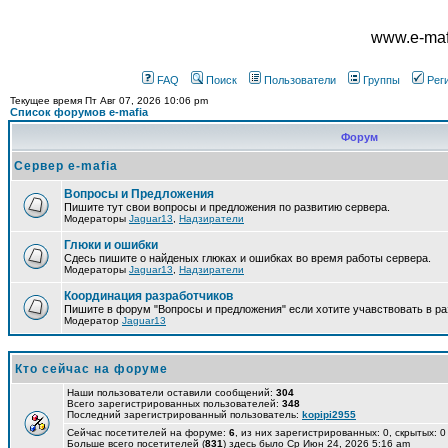
www.e-mafi
FAQ
Поиск
Пользователи
Группы
Рег
Текущее время Пт Авг 07, 2026 10:06 pm
Список форумов e-mafia
Форум
Сервер e-mafia
Вопросы и Предложения
Пишите тут свои вопросы и предложения по развитию сервера.
Модераторы
Jaguar13
,
Надзиратели
Глюки и ошибки
Сдесь пишите о найденых глюках и ошибках во время работы сервера.
Модераторы
Jaguar13
,
Надзиратели
Координация разработчиков
Пишите в форум "Вопросы и предложения" если хотите учавствовать в ра
Модератор
Jaguar13
Кто сейчас на форуме
Наши пользователи оставили сообщений:
304
Всего зарегистрированных пользователей:
348
Последний зарегистрированный пользователь:
kopipi2955
Сейчас посетителей на форуме:
6
, из них зарегистрированных: 0, скрытых: 0
Больше всего посетителей (
831
) здесь было Ср Июн 24, 2026 5:16 am